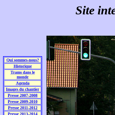
Site int
Qui sommes-nous?
Historique
Trams dans le
monde
Agenda
Images du chantier
Presse 2007-2008
Presse 2009-2010
Presse 2011-2012
Presse 2013-2014